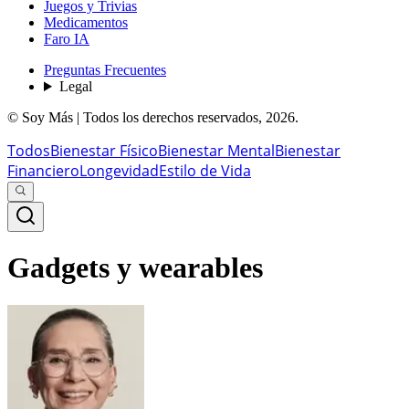
Juegos y Trivias
Medicamentos
Faro IA
Preguntas Frecuentes
Legal
© Soy Más | Todos los derechos reservados,
2026
.
Todos
Bienestar Físico
Bienestar Mental
Bienestar
Financiero
Longevidad
Estilo de Vida
Gadgets y wearables