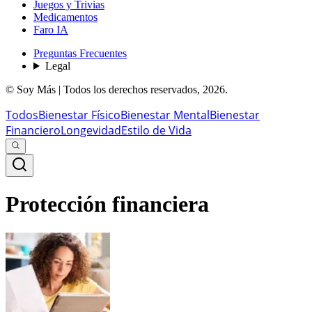
Juegos y Trivias
Medicamentos
Faro IA
Preguntas Frecuentes
Legal
© Soy Más | Todos los derechos reservados,
2026
.
Todos
Bienestar Físico
Bienestar Mental
Bienestar
Financiero
Longevidad
Estilo de Vida
Protección financiera