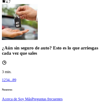
4.7
¿Aún sin seguro de auto? Esto es lo que arriesgas
cada vez que sales
3
min.
1
2
3
4
...
8
9
Nosotros
Acerca de Soy Más
Preguntas frecuentes