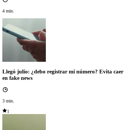
4
min.
Llegó julio: ¿debo registrar mi número? Evita caer
en fake news
3
min.
1