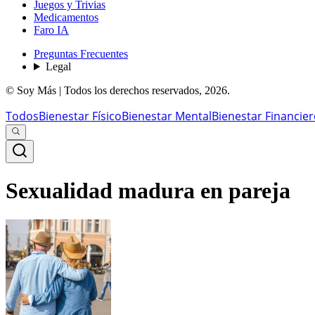
Juegos y Trivias
Medicamentos
Faro IA
Preguntas Frecuentes
Legal
© Soy Más | Todos los derechos reservados,
2026
.
Todos
Bienestar Físico
Bienestar Mental
Bienestar Financie
Sexualidad madura en pareja