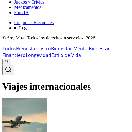
Juegos y Trivias
Medicamentos
Faro IA
Preguntas Frecuentes
Legal
© Soy Más | Todos los derechos reservados,
2026
.
Todos
Bienestar Físico
Bienestar Mental
Bienestar
Financiero
Longevidad
Estilo de Vida
Viajes internacionales