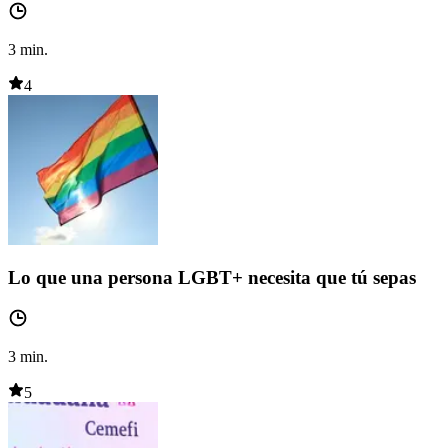
3
min.
4
Lo que una persona LGBT+ necesita que tú sepas
3
min.
5