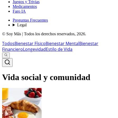
Juegos y Trivias
Medicamentos
Faro IA
Preguntas Frecuentes
Legal
© Soy Más | Todos los derechos reservados,
2026
.
Todos
Bienestar Físico
Bienestar Mental
Bienestar
Financiero
Longevidad
Estilo de Vida
Vida social y comunidad