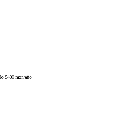
lo
$480 mxn/año