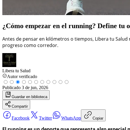
¿Cómo empezar en el running? Define tu o
Antes de pensar en kilómetros o tiempos, Libera tu Salud 
progreso como corredor.
Libera tu Salud
Autor verificado
Publicado
3 de jun, 2026
Guardar
en biblioteca
Compartir
Facebook
Twitter
WhatsApp
Copiar
El running es un deporte que representa algo especial 