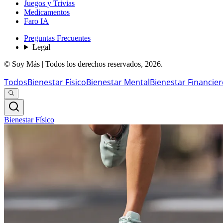
Juegos y Trivias
Medicamentos
Faro IA
Preguntas Frecuentes
Legal
© Soy Más | Todos los derechos reservados,
2026
.
Todos
Bienestar Físico
Bienestar Mental
Bienestar Financie
Bienestar Físico