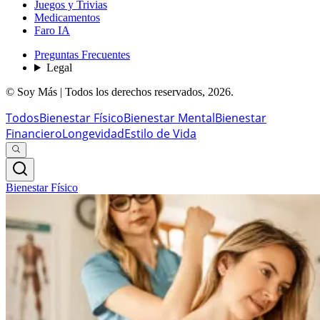
Juegos y Trivias
Medicamentos
Faro IA
Preguntas Frecuentes
Legal
© Soy Más | Todos los derechos reservados,
2026
.
Todos
Bienestar Físico
Bienestar Mental
Bienestar
Financiero
Longevidad
Estilo de Vida
Bienestar Físico