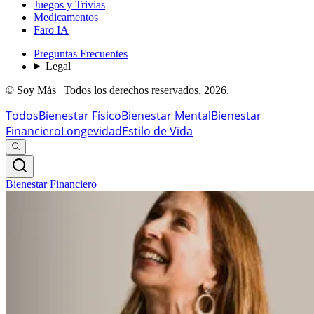
Juegos y Trivias
Medicamentos
Faro IA
Preguntas Frecuentes
Legal
© Soy Más | Todos los derechos reservados,
2026
.
Todos
Bienestar Físico
Bienestar Mental
Bienestar
Financiero
Longevidad
Estilo de Vida
Bienestar Financiero