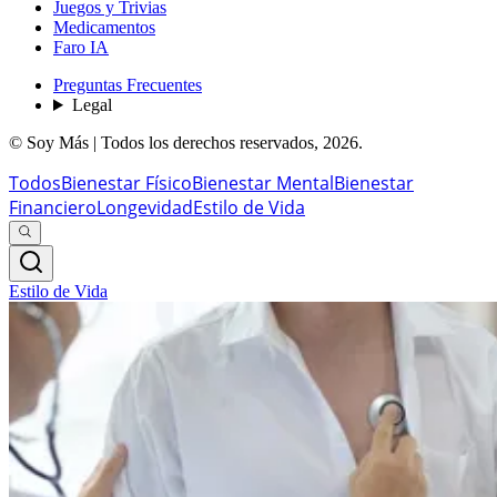
Juegos y Trivias
Medicamentos
Faro IA
Preguntas Frecuentes
Legal
© Soy Más | Todos los derechos reservados,
2026
.
Todos
Bienestar Físico
Bienestar Mental
Bienestar
Financiero
Longevidad
Estilo de Vida
Estilo de Vida