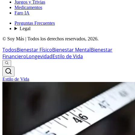
Juegos y Trivias
Medicamentos
Faro IA
Preguntas Frecuentes
Legal
© Soy Más | Todos los derechos reservados,
2026
.
Todos
Bienestar Físico
Bienestar Mental
Bienestar
Financiero
Longevidad
Estilo de Vida
Estilo de Vida