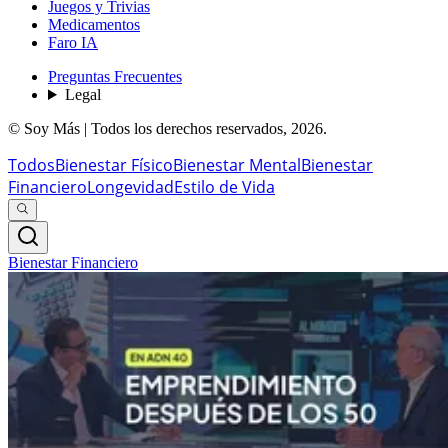
Juegos y Trivias
Medicamentos
Faro IA
Preguntas Frecuentes
Legal
© Soy Más | Todos los derechos reservados,
2026
.
Todos
Bienestar Físico
Bienestar Mental
Bienestar
Financiero
Longevidad
Estilo de Vida
Bienestar Financiero