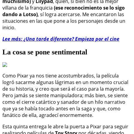
muchísimo)
y
Lilypad
, quien, si bien no es la mejor
villana de la franquicia
(ese reconocimiento se lo sigo
dando a Lotso)
, sí logra acercarse. Me encantaron las
situaciones en las que pone a los personajes desde un
inicio.
Lee más: ¿Una tarde diferente? Empieza por el cine
La cosa se pone sentimental
Como Pixar ya nos tiene acostumbrados, la película
logró sacarme algunas lágrimas en un momento crucial
de su historia, y creo que será el caso para la mayoría.
Pero jamás se siente manipuladora; más bien, se siente
como el cierre catártico y sanador de un hilo narrativo
que ya se había tocado antes en la saga y que, como
fanático de ella, agradecí enormemente.
Esta quinta entrega le abre la puerta a Pixar para seguir
realizando películas de
Toy Story
por décadas, viendo