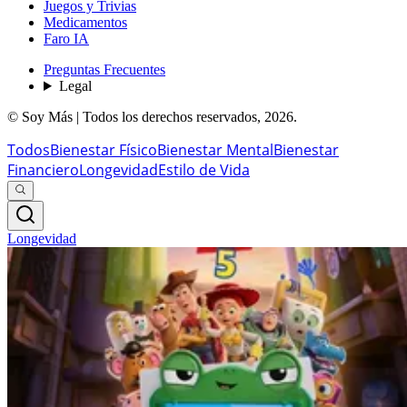
Juegos y Trivias
Medicamentos
Faro IA
Preguntas Frecuentes
Legal
© Soy Más | Todos los derechos reservados,
2026
.
Todos
Bienestar Físico
Bienestar Mental
Bienestar
Financiero
Longevidad
Estilo de Vida
Longevidad