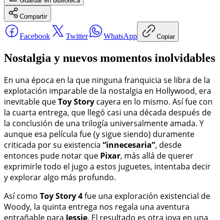
Guardar
en biblioteca
Compartir
Facebook
Twitter
WhatsApp
Copiar
Nostalgia y nuevos momentos inolvidables
En una época en la que ninguna franquicia se libra de la
explotación imparable de la nostalgia en Hollywood, era
inevitable que
Toy Story
cayera en lo mismo. Así fue con
la cuarta entrega, que llegó casi una década después de
la conclusión de una trilogía universalmente amada. Y
aunque esa película fue (y sigue siendo) duramente
criticada por su existencia
“innecesaria”
, desde
entonces pude notar que
Pixar
, más allá de querer
exprimirle todo el jugo a estos juguetes, intentaba decir
y explorar algo más profundo.
Así como
Toy Story 4
fue una exploración existencial de
Woody, la quinta entrega nos regala una aventura
entrañable para
Jessie
. El resultado es otra joya en una