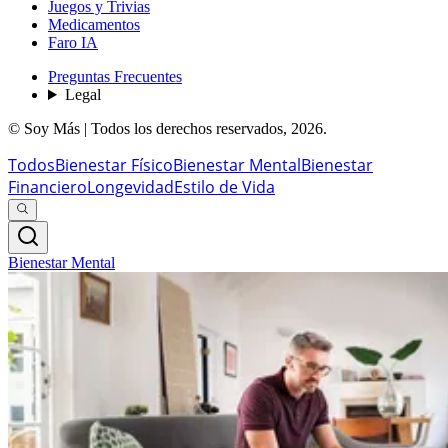
Juegos y Trivias
Medicamentos
Faro IA
Preguntas Frecuentes
Legal
© Soy Más | Todos los derechos reservados,
2026
.
Todos
Bienestar Físico
Bienestar Mental
Bienestar
Financiero
Longevidad
Estilo de Vida
Bienestar Mental