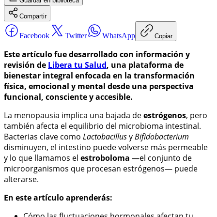
Guardar
en biblioteca
Compartir
Facebook
Twitter
WhatsApp
Copiar
Este artículo fue desarrollado con información y
revisión de
Libera tu Salud
, una plataforma de
bienestar integral enfocada en la transformación
física, emocional y mental desde una perspectiva
funcional, consciente y accesible.
La menopausia implica una bajada de
estrógenos
, pero
también afecta el equilibrio del microbioma intestinal.
Bacterias clave como
Lactobacillus
y
Bifidobacterium
disminuyen, el intestino puede volverse más permeable
y lo que llamamos el
estroboloma
—el conjunto de
microorganismos que procesan estrógenos— puede
alterarse.
En este artículo aprenderás:
Cómo las fluctuaciones hormonales afectan tu