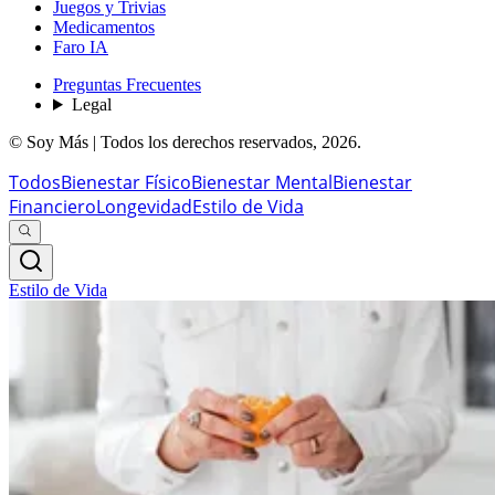
Juegos y Trivias
Medicamentos
Faro IA
Preguntas Frecuentes
Legal
© Soy Más | Todos los derechos reservados,
2026
.
Todos
Bienestar Físico
Bienestar Mental
Bienestar
Financiero
Longevidad
Estilo de Vida
Estilo de Vida